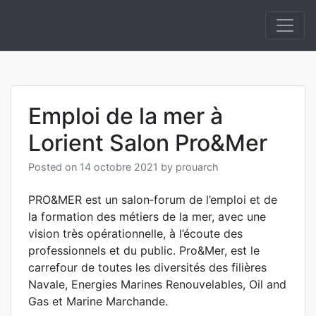
Skip
to
Au coeur de la Bretagne Sud !
SailingValley.com
content
Emploi de la mer à
Lorient Salon Pro&Mer
Posted on
14 octobre 2021
by
prouarch
PRO&MER est un salon‐forum de l’emploi et de
la formation des métiers de la mer, avec une
vision très opérationnelle, à l’écoute des
professionnels et du public. Pro&Mer, est le
carrefour de toutes les diversités des filières
Navale, Energies Marines Renouvelables, Oil and
Gas et Marine Marchande.